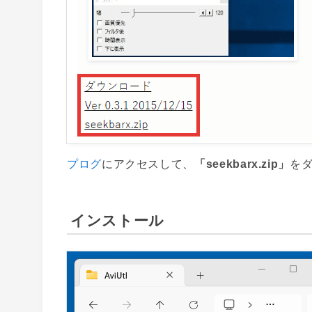
プログ
にアクセスして、
「
seekbarx.zip」
を
インストール