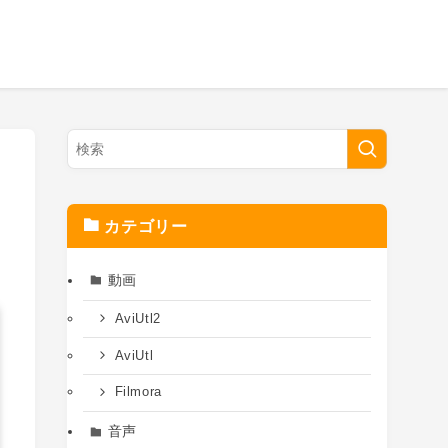
カテゴリー
動画
AviUtl2
AviUtl
Filmora
音声