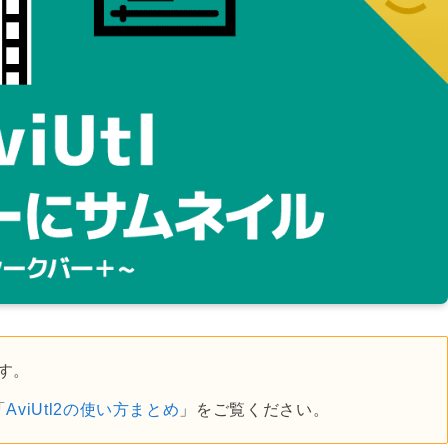
です。
「
AviUtl2の使い方まとめ
」をご覧ください。