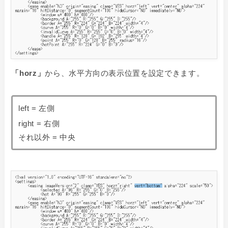
「
horz」
から、水平方向の表示位置を設定できます。
left = 左側
right = 右側
それ以外 = 中央