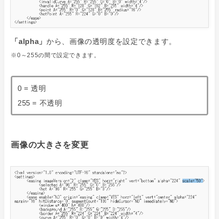
「
alpha」
から、画像の透明度を設定できます。
※0～255の間で設定できます。
0 = 透明
255 = 不透明
画像の大きさを変更