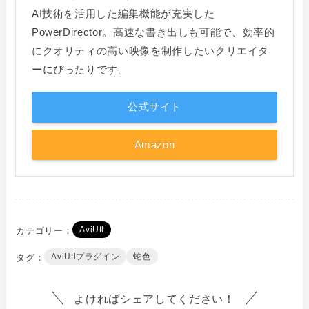
AI技術を活用した編集機能が充実した
PowerDirector。高速な書き出しも可能で、効率的
にクオリティの高い映像を制作したいクリエイタ
ーにぴったりです。
公式サイト
Amazon
AviUtl
AviUtlプラグイン
蛇色
よければシェアしてください！