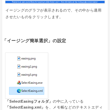
イージングのグラフが表示されるので、その中から適用
させたいものをクリックします。
「
イージング簡単選択」
の
設定
「
SelectEasingフォルダ」
の中に入っている
「SelectEasing.xml」
を、メモ帳などのテキストエディ