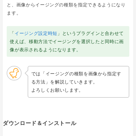
と、画像からイージングの種類を指定できるようになり
ます。
「
イージング設定時短
」というプラグインと合わせて
使えば、移動方法でイージングを選択したと同時に画
像が表示されるようになります。
では「イージングの種類を画像から指定す
る方法」を解説していきます。
よろしくお願いします。
ダウンロード＆インストール