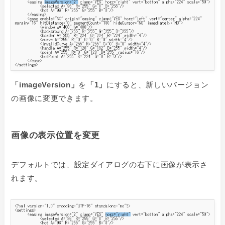
「
imageVersion」
を
「1」
にすると、新しいバージョン
の画像に変更できます。
画像の表示位置を変更
デフォルトでは、設定ダイアログの右下に画像が表示さ
れます。