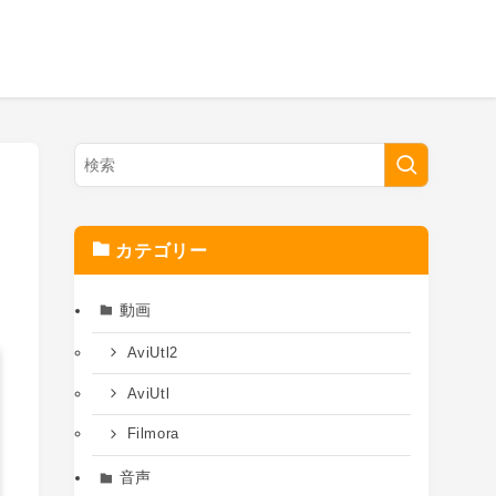
カテゴリー
動画
AviUtl2
AviUtl
Filmora
音声